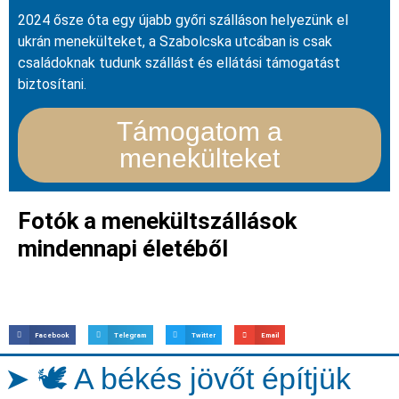
2024 ősze óta egy újabb győri szálláson helyezünk el
ukrán menekülteket, a Szabolcska utcában is csak
családoknak tudunk szállást és ellátási támogatást
biztosítani.
Támogatom a
menekülteket
Fotók a menekültszállások
mindennapi életéből
Facebook
Telegram
Twitter
Email
➤ 🕊️ A békés jövőt építjük