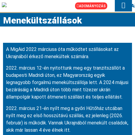
ADOMÁNYOZÁS
HOGYAN SEGÍTÜ
SOS UKRAJN
Menekültszállások
A MigAid 2022 márciusa óta működtet szállásokat az
Ukrajnából érkező menekültek számára.
2022. március 12-én nyitottunk meg egy tranzitszállót a
budapesti Madridi úton, ez Magyarország egyik
legnagyobb forgalmú menekültszállója lett. A 2024 májusi
bezárásáig a Madridi úton több mint tízezer ukrán
állampolgár kapott átmeneti szállást és teljes ellátást.
2022. március 21-én nyílt meg a győri Hűtőház utcában
nyílt meg ez első hosszútávú szállás, ez jelenleg (2026.
február) is működik. Vannak Ukrajnából menekült családok,
akik már lassan 4 éve élnek itt.