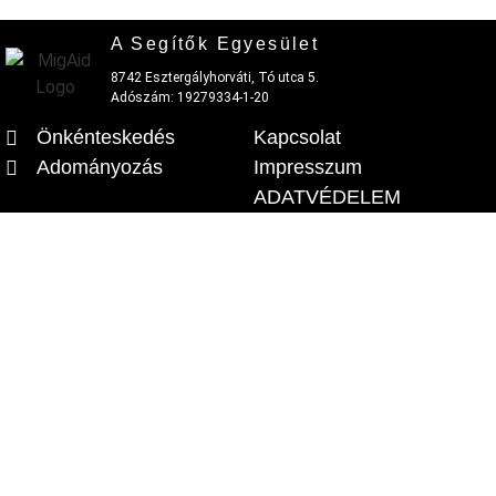
A Segítők Egyesület
8742 Esztergályhorváti, Tó utca 5.
Adószám: 19279334-1-20
Önkénteskedés
Kapcsolat
Adományozás
Impresszum
ADATVÉDELEM