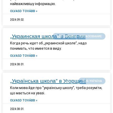
найважливішу інформацію.
OLVASD TOVÁBB »
2024.09.02.
„Украинская школа” в Венгрии
SOS УКРАИНА - ОБРАЗОВАНИЕ
Когда речь идет об „украинской школе”, надо
понимать, что имеется в виду.
OLVASD TOVÁBB »
2024.08.01.
„Українська школа” в Угорщині
SOS УКРАЇНА
Коли мова йде про “українську школу”, треба розуміти,
що мається на увазі.
OLVASD TOVÁBB »
2024.08.01.