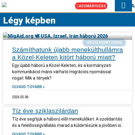
ADOMÁNYOZÁS
HOGYAN SEGÍTÜ
SOS UKRAJN
Légy képben
KRÍZIS MONITORING
Számíthatunk újabb menekülthullámra
a Közel-Keleten kitört háború miatt?
Egy újabb háború a Közel-Keleten, és a kormányzati
kommunikáció máris várható migrációs nyomással
riogat. Mik a tények?
OLVASD TOVÁBB »
2026.03.06.
Tíz éve sziklaszilárdan
Tíz éve segítjük a háború elől menekülőket. A szolidaritás
és a felelősségvállalás marad a küldetésünk a jövőben is.
OLVASD TOVÁBB »