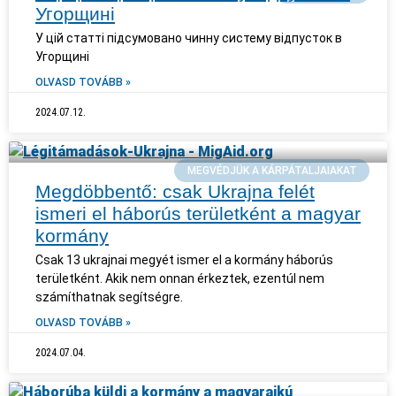
Угорщині
У цій статті підсумовано чинну систему відпусток в
Угорщині
OLVASD TOVÁBB »
2024.07.12.
MEGVÉDJÜK A KÁRPÁTALJAIAKAT
Megdöbbentő: csak Ukrajna felét
ismeri el háborús területként a magyar
kormány
Csak 13 ukrajnai megyét ismer el a kormány háborús
területként. Akik nem onnan érkeztek, ezentúl nem
számíthatnak segítségre.
OLVASD TOVÁBB »
2024.07.04.