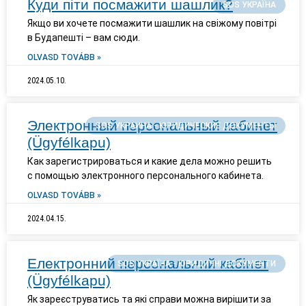
Куди піти посмажити шашлик?
SOS УКРАЇНА
Якщо ви хочете посмажити шашлик на свіжому повітрі
в Будапешті – вам сюди.
OLVASD TOVÁBB »
2024.05.10.
Электронный персональный кабинет
SOS УКРАИНА - ЮРИДИЧЕСКИЕ ДОКУМЕНТЫ
(Ügyfélkapu)
Как зарегистрироваться и какие дела можно решить
с помощью электронного персонального кабинета.
OLVASD TOVÁBB »
2024.04.15.
Електронний персональний кабінет
SOS УКРАЇНА - ЮРИДИЧНІ ДОКУМЕНТИ
(Ügyfélkapu)
Як зареєструватись та які справи можна вирішити за