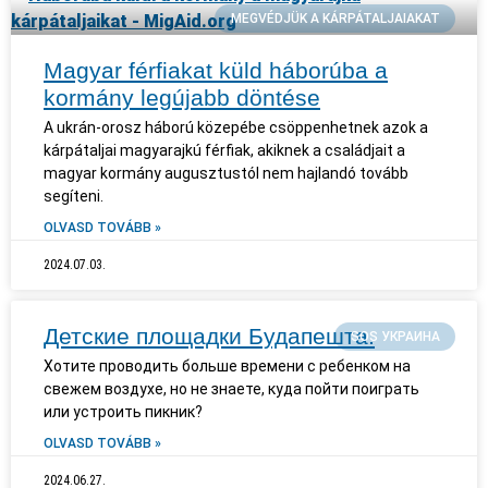
MEGVÉDJÜK A KÁRPÁTALJAIAKAT
Magyar férfiakat küld háborúba a
kormány legújabb döntése
A ukrán-orosz háború közepébe csöppenhetnek azok a
kárpátaljai magyarajkú férfiak, akiknek a családjait a
magyar kormány augusztustól nem hajlandó tovább
segíteni.
OLVASD TOVÁBB »
2024.07.03.
Детские площадки Будапешта.
SOS УКРАИНА
Хотите проводить больше времени с ребенком на
свежем воздухе, но не знаете, куда пойти поиграть
или устроить пикник?
OLVASD TOVÁBB »
2024.06.27.