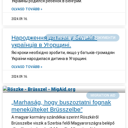
Украины родился ребенок в Венгрии.
OLVASD TOVÁBB »
2024.09.16.
Народження дитини у батьків-
SOS УКРАЇНА - ЮРИДИЧНІ ДОКУМЕНТИ
українців в Угорщині.
Які кроки необхідно зробити, якщо у батьків-громадян
України народилася дитина в Угорщині.
OLVASD TOVÁBB »
2024.09.16.
MIGRATION AID
„Marhaság, hogy buszoztatni fognak
menekülteket Brüsszelbe”
A magyar kormány szándékai szerint Röszkéről
Brüsszelbe viszik a Szerbia felől Magyarországra belépő