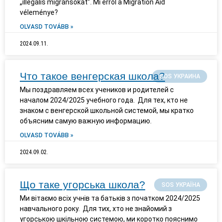
„illegális migránsokat”. Mi erről a Migration Aid
véleménye?
OLVASD TOVÁBB »
2024.09.11.
Что такое венгерская школа?
SOS УКРАИНА
Мы поздравляем всех учеников и родителей с
началом 2024/2025 учебного года. Для тех, кто не
знаком с венгерской школьной системой, мы кратко
объясним самую важную информацию.
OLVASD TOVÁBB »
2024.09.02.
Що таке угорська школа?
SOS УКРАЇНА
Ми вітаємо всіх учнів та батьків з початком 2024/2025
навчального року. Для тих, хто не знайомий з
угорською шкільною системою, ми коротко пояснимо