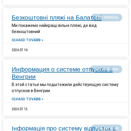
Безкоштовні пляжі на Балатоні
SOS УКРАЇНА
Ми покажемо найкращі вільні пляжі, де вхід
безкоштовний
OLVASD TOVÁBB »
2024.07.16.
Информация о системе отпусков в
SOS УКРАИНА
Венгрии
В этой статье мы подытожили действующую систему
отпусков в Венгрии
OLVASD TOVÁBB »
2024.07.12.
Інформація про систему відпусток в
SOS УКРАЇНА