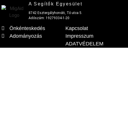
A Segítők Egyesület
8742 Esztergályhorváti, Tó utca 5.
Adószám: 19279334-1-20
Önkénteskedés
Kapcsolat
Adományozás
Impresszum
ADATVÉDELEM