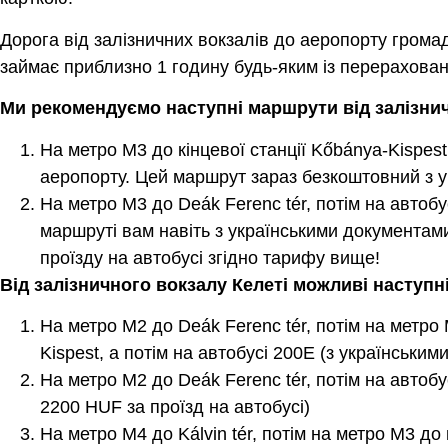
Дорога від залізничних вокзалів до аеропорту гром
займає приблизно 1 годину будь-яким із перерахова
Ми рекомендуємо наступні маршрути від залізнич
На метро M3 до кінцевої станції Kőbánya-Kispest
аеропорту. Цей маршрут зараз безкоштовний з 
На метро M3 до Deák Ferenc tér, потім на автоб
маршруті вам навіть з українськими документам
проїзду на автобусі згідно тарифу вище!
Від залізничного вокзалу Келеті можливі наступ
На метро M2 до Deák Ferenc tér, потім на метро
Kispest, а потім на автобусі 200E (з українськи
На метро M2 до Deák Ferenc tér, потім на автобу
2200 HUF за проїзд на автобусі)
На метро M4 до Kálvin tér, потім на метро M3 до 