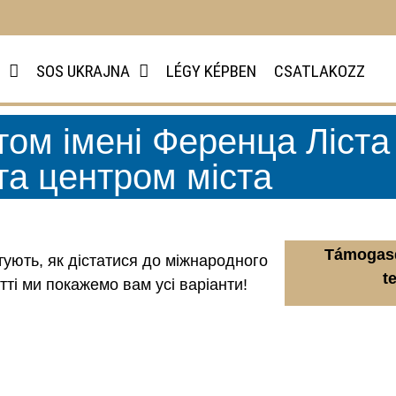
SOS UKRAJNA
LÉGY KÉPBEN
CSATLAKOZZ
ом імені Ференца Ліста (
 та центром міста
Támogasd
ують, як дістатися до міжнародного
t
тті ми покажемо вам усі варіанти!