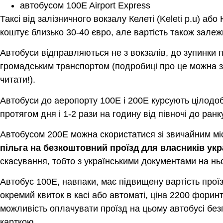
автобусом 100E Airport Express
Таксі від залізничного вокзалу Келеті (Keleti p.u) або
коштує близько 30-40 євро, але вартість також залежи
Автобуси відправляються не з вокзалів, до зупинки 
громадським транспортом (подробиці про це можна з
читати!).
Автобуси до аеропорту 100E і 200E курсують цілодоб
протягом дня і 1-2 рази на годину від півночі до ранку
Автобусом 200E можна скористатися зі звичайним мі
пільга на безкоштовний проїзд для власників укр
скасування, тобто з українськими документами на н
Автобус 100E, навпаки, має підвищену вартість проїз
окремий квиток в касі або автоматі, ціна 2200 форин
можливість оплачувати проїзд на цьому автобусі бе
карткою.