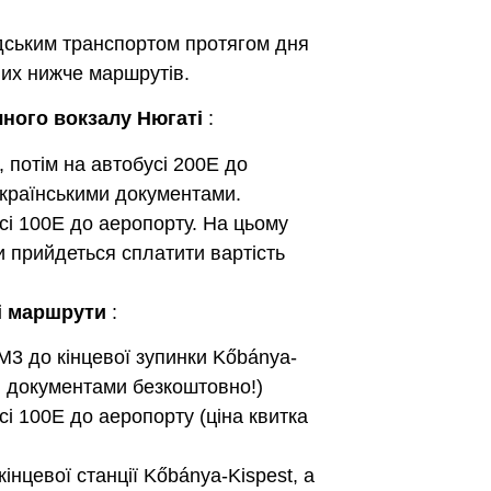
адським транспортом протягом дня
них нижче маршрутів.
ного вокзалу Нюгаті
:
, потім на автобусі 200E до
українськими документами.
усі 100E до аеропорту. На цьому
и прийдеться сплатити вартість
ні маршрути
:
 M3 до кінцевої зупинки Kőbánya-
ми документами безкоштовно!)
сі 100E до аеропорту (ціна квитка
кінцевої станції Kőbánya-Kispest, а