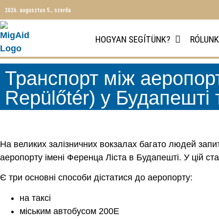
2026. augusztus 5., szerda
HOGYAN SEGÍTÜNK?
RÓLUNK
Транспорт між аеропорт
Repülőtér) у Будапешті
На великих залізничних вокзалах багато людей запит
аеропорту імені Ференца Ліста в Будапешті. У цій ста
Є три основні способи дістатися до аеропорту:
на таксі
міським автобусом 200E