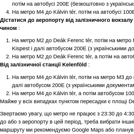
потім на автобусі 200E (безкоштовно з українсь
На метро M4 до Kálvin tér, потім на автобусі 10
Дістатися до аеропорту від залізничного вокзалу 
чином
:
На метро M2 до Deák Ferenc tér, потім на метро
Kispest і далі автобусом 200E (з українськими 
На метро M2 до Deák Ferenc tér, а потім на авт
Від залізничної станції Kelenföld
:
На метро M4 до Kálvin tér, потім на метро M3 до 
далі автобусом 200E (з українськими документа
На метро M4 до Kálvin tér, а потім автобусом 1
Майже у всіх випадках пунктом пересадки є площі Deák
Звертаємо увагу, що метро не працює з 23:30 до 4:30
до або з аеропорту в цей період, треба вибрати інш
маршруту ми рекомендуємо Google Maps або планува