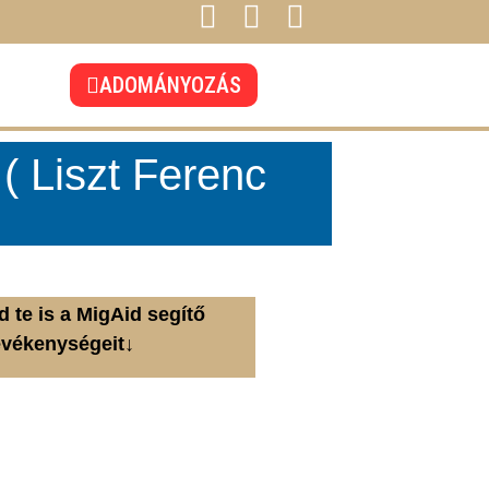
ADOMÁNYOZÁS
 Liszt Ferenc
 te is a MigAid segítő
evékenységeit↓