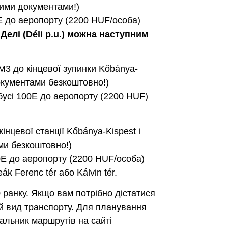
кими документами!)
0E до аеропорту (2200 HUF/особа)
Делі (Déli p.u.) можна наступним
 M3 до кінцевої зупинки Kőbánya-
документами безкоштовно!)
обусі 100E до аеропорту (2200 HUF)
кінцевої станції Kőbánya-Kispest і
ми безкоштовно!)
00E до аеропорту (2200 HUF/особа)
 Ferenc tér або Kálvin tér.
 ранку. Якщо вам потрібно дістатися
ий вид транспорту. Для планування
льник маршрутів на сайті