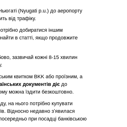
 Ньюгаті (Nyugati p.u.) до аеропорту
ть від трафіку.
потрібно добиратися іншим
найти в статті, якщо продовжите
ово, зазвичай кожні 8-15 хвилин
.
ським квитком BKK або проїзним, а
аїнських документів діє
до
ьому можна їздити безкоштовно.
ду, на нього потрібно купувати
тів. Відносно недавно зʼявилася
зпосередньо при посадці банківською