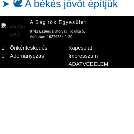
➤ 🕊️ A békés jövőt építjük
A Segítők Egyesület
8742 Esztergályhorváti, Tó utca 5.
Adószám: 19279334-1-20
Önkénteskedés
Kapcsolat
Adományozás
Impresszum
ADATVÉDELEM